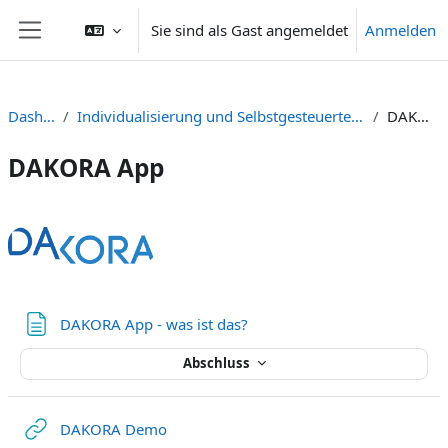
Zum Hauptinhalt
Sie sind als Gast angemeldet
Anmelden
Website-Übersicht
Dashboard
Individualisierung und Selbstgesteuertes Lernen digital unterstützen
DAKORA App
DAKORA App
Abschnittsübersicht
Textseite
DAKORA App - was ist das?
Abschluss
Link/URL
DAKORA Demo