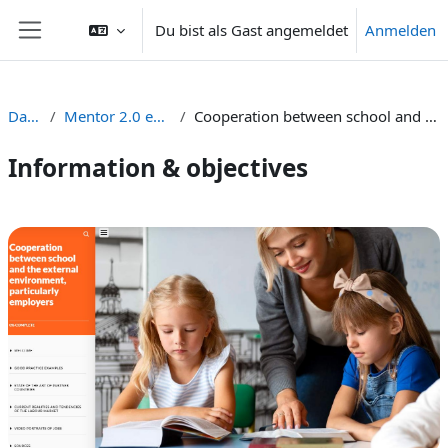
Zum Hauptinhalt
Du bist als Gast angemeldet
Anmelden
Website-Übersicht
Dashboard
Mentor 2.0 eLearning platform Demo
Cooperation between school and the external environment, particularly employers
Information & objectives
Abschnittsübersicht