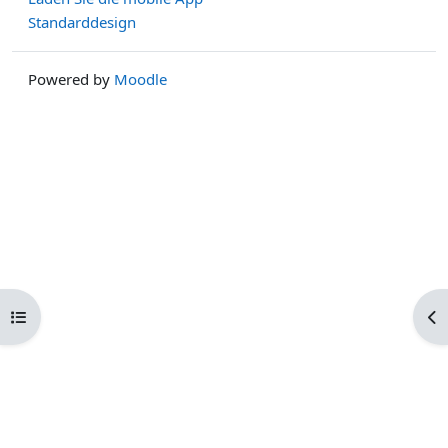
Standarddesign
Powered by
Moodle
Kursindex öffnen
Blo