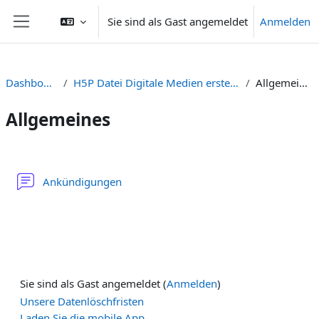
Zum Hauptinhalt
Sie sind als Gast angemeldet
Anmelden
Website-Übersicht
Dashboard
H5P Datei Digitale Medien erstellen
Allgemeines
Allgemeines
Abschnittsübersicht
Forum
Ankündigungen
Sie sind als Gast angemeldet (
Anmelden
)
Unsere Datenlöschfristen
Laden Sie die mobile App