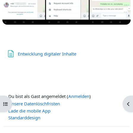
Textseite
Entwicklung digitaler Inhalte
Du bist als Gast angemeldet (
Anmelden
)
Kursindex öffnen
Blo
Unsere Datenlöschfristen
Lade die mobile App
Standarddesign