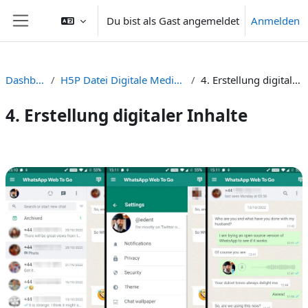
Zum Hauptinhalt
Du bist als Gast angemeldet
Anmelden
Website-Übersicht
Dashboard
H5P Datei Digitale Medien erstellen
4. Erstellung digitaler Inhalte
4. Erstellung digitaler Inhalte
Abschnittsübersicht