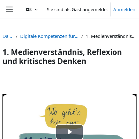
Zum Hauptinhalt
Sie sind als Gast angemeldet
Anmelden
Website-Übersicht
Dashboard
Digitale Kompetenzen für Einsteiger:innen NICHT VERWENDEN
1. Medienverständnis, Reflexion und kritisches Denken
1. Medienverständnis, Reflexion
und kritisches Denken
Abschnittsübersicht
Video