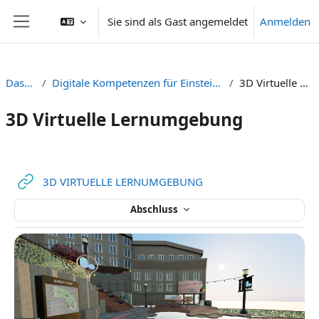
Zum Hauptinhalt
Sie sind als Gast angemeldet
Anmelden
Website-Übersicht
Dashboard
Digitale Kompetenzen für Einsteiger:innen NICHT VERWENDEN
3D Virtuelle Lernumgebung
3D Virtuelle Lernumgebung
Abschnittsübersicht
Link/URL
3D VIRTUELLE LERNUMGEBUNG
Abschluss