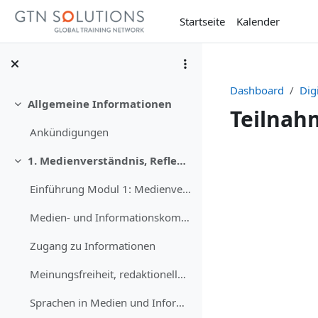
Zum Hauptinhalt
Startseite
Kalender
Dashboard
Dig
Allgemeine Informationen
Einklappen
Teilnahm
Ankündigungen
Abschnit
1. Medienverständnis, Reflexion und kritisches Denken
Einklappen
Einführung Modul 1: Medienverständnis, Reflexion und kritisches Denken
Medien- und Informationskompetenz verstehen
Zugang zu Informationen
Meinungsfreiheit, redaktionelle Unabhängigkeit, Pluralität und Vielfalt.
Sprachen in Medien und Informationen