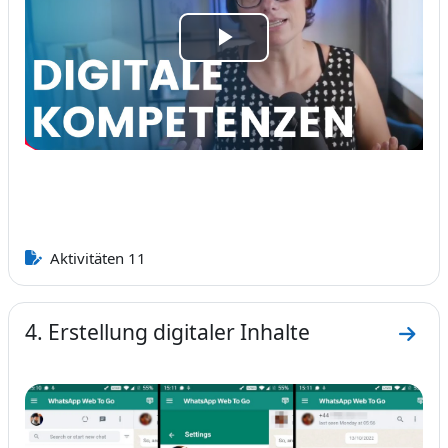
Video
abspielen
Aktivitäten 11
4. Erstellung digitaler Inhalte
Zum A