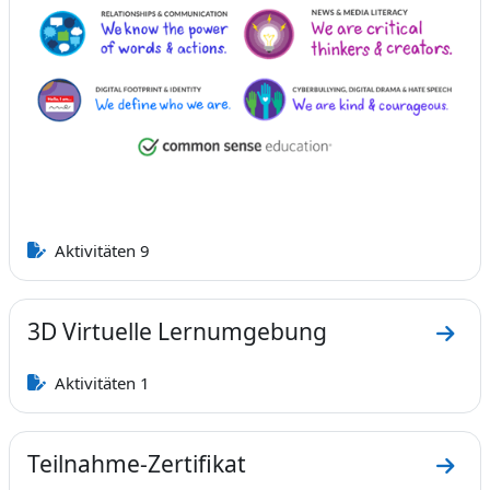
Aktivitäten 9
3D Virtuelle Lernumgebung
Zum A
Aktivitäten 1
Teilnahme-Zertifikat
Zum A