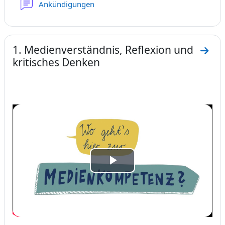
Forum
Ankündigungen
1. Medienverständnis, Reflexion und
Zum A
kritisches Denken
Video
abspielen