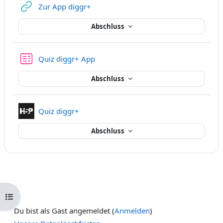
Link/URL
Zur App diggr+
Abschluss
Test
Quiz diggr+ App
Abschluss
Interaktiver Inhalt
Quiz diggr+
Abschluss
Kursindex öffnen
Du bist als Gast angemeldet (
Anmelden
)