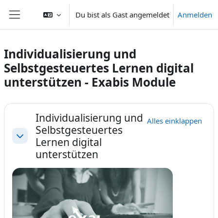
Zum Hauptinhalt
Du bist als Gast angemeldet
Anmelden
Website-Übersicht
Individualisierung und
Selbstgesteuertes Lernen digital
unterstützen - Exabis Module
Abschnittsübersicht
Individualisierung und
Alles einklappen
Selbstgesteuertes
Lernen digital
Einklappen
unterstützen