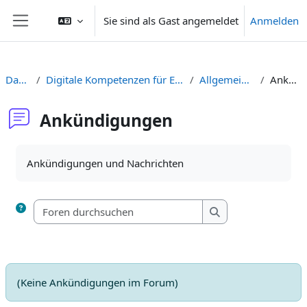
Zum Hauptinhalt
Sie sind als Gast angemeldet
Anmelden
Website-Übersicht
Dashboard
Digitale Kompetenzen für Einsteiger:innen NICHT VERWENDEN
Allgemeine Informationen
Ankündigungen
Ankündigungen
Abschlussbedingungen
Ankündigungen und Nachrichten
Foren durchsuchen
Foren durchsuchen
(Keine Ankündigungen im Forum)