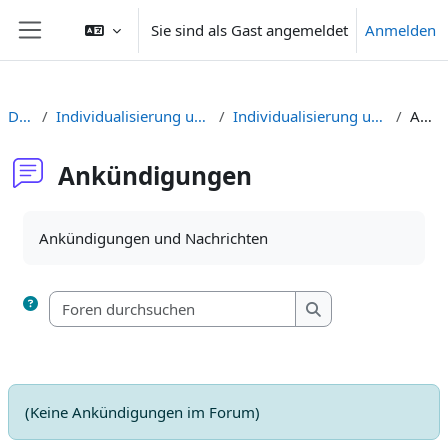
Zum Hauptinhalt
Sie sind als Gast angemeldet
Anmelden
Website-Übersicht
Dashboard
Individualisierung und Selbstgesteuertes Lernen digital unterstützen
Individualisierung und Selbstgesteuertes Lernen digital unterstützen
Ankündigungen
Ankündigungen
Abschlussbedingungen
Ankündigungen und Nachrichten
Foren durchsuchen
Foren durchsuchen
(Keine Ankündigungen im Forum)