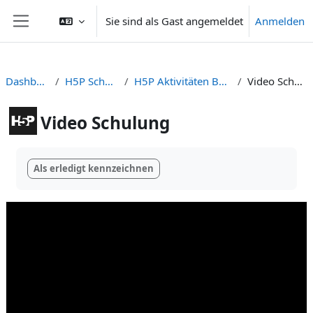
Zum Hauptinhalt
Sie sind als Gast angemeldet
Anmelden
Website-Übersicht
Dashboard
H5P Schulung
H5P Aktivitäten Beispiele
Video Schulung
Video Schulung
Abschlussbedingungen
Als erledigt kennzeichnen