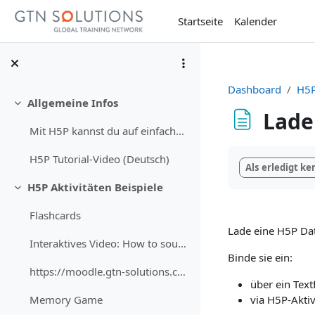
Zum Hauptinhalt
Startseite
Kalender
Dashboard
H5P
Allgemeine Infos
Einklappen
Lade
Mit H5P kannst du auf einfache Weise interaktiven ...
Abschlussbedi
H5P Tutorial-Video (Deutsch)
Als erledigt k
H5P Aktivitäten Beispiele
Einklappen
Flashcards
Lade eine H5P Dat
Interaktives Video: How to sound more polite in German
Binde sie ein:
https://moodle.gtn-solutions.com/draftfile.php/14/...
über ein Text
via H5P-Aktiv
Memory Game