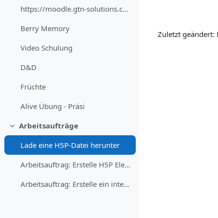
https://moodle.gtn-solutions.com/draftfile.php/216...
Berry Memory
Zuletzt geändert: 
Video Schulung
D&D
Früchte
Alive Übung - Präsi
Arbeitsaufträge
Einklappen
Lade eine H5P-Datei herunter
Arbeitsauftrag: Erstelle H5P Elemente
Arbeitsauftrag: Erstelle ein interaktives Video