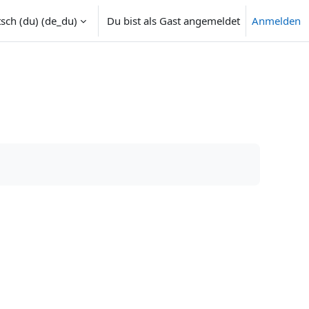
sch (du) ‎(de_du)‎
Du bist als Gast angemeldet
Anmelden