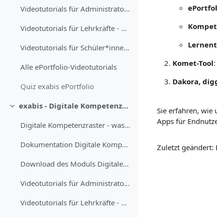
ePortfol
Videotutorials für Administrator*innen - Grundlagen
Kompet
Videotutorials für Lehrkräfte - Grundlagen
Lernent
Videotutorials für Schüler*innen - Grundlagen
Komet-Tool
Alle ePortfolio-Videotutorials
Dakora, dig
Quiz exabis ePortfolio
exabis - Digitale Kompetenzraster
Einklappen
Sie erfahren, wie
Apps für Endnutze
Digitale Kompetenzraster - was ist das?
Dokumentation Digitale Kompetenzraster
Zuletzt geändert:
Download des Moduls Digitale Kompetenzraster für Moodle
Videotutorials für Administrator*innen - Grundlagen
Videotutorials für Lehrkräfte - Grundlagen