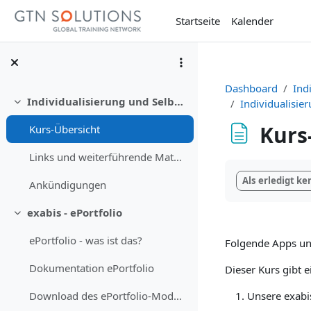
Zum Hauptinhalt
Startseite
Kalender
Dashboard
Ind
Individualisierung und Selbstgesteuertes Lernen digital unterstützen
Individualisie
Einklappen
Kurs
Kurs-Übersicht
Links und weiterführende Materialien
Abschlussbedi
Als erledigt k
Ankündigungen
exabis - ePortfolio
Einklappen
ePortfolio - was ist das?
Folgende Apps unt
Dokumentation ePortfolio
Dieser Kurs gibt 
Unsere exabi
Download des ePortfolio-Moduls für Moodle