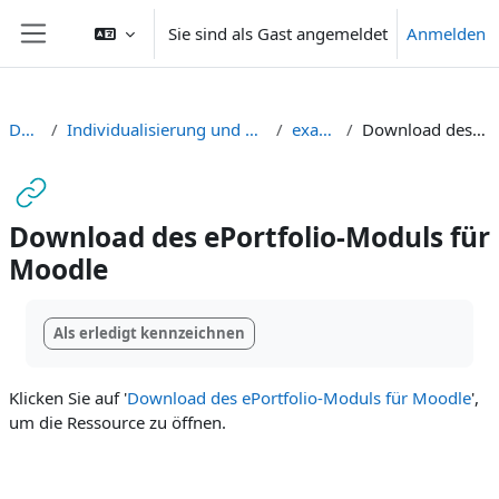
Zum Hauptinhalt
Sie sind als Gast angemeldet
Anmelden
Website-Übersicht
Dashboard
Individualisierung und Selbstgesteuertes Lernen digital unterstützen
exabis - ePortfolio
Download des ePortfolio-Moduls für Moodle
Download des ePortfolio-Moduls für
Moodle
Abschlussbedingungen
Als erledigt kennzeichnen
Klicken Sie auf '
Download des ePortfolio-Moduls für Moodle
',
um die Ressource zu öffnen.