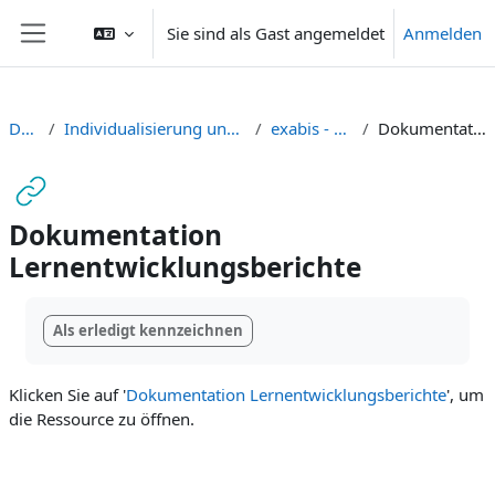
Zum Hauptinhalt
Sie sind als Gast angemeldet
Anmelden
Website-Übersicht
Dashboard
Individualisierung und Selbstgesteuertes Lernen digital unterstützen
exabis - Lernentwicklungsbericht
Dokumentation Lernentwicklungsberichte
Dokumentation
Lernentwicklungsberichte
Abschlussbedingungen
Als erledigt kennzeichnen
Klicken Sie auf '
Dokumentation Lernentwicklungsberichte
', um
die Ressource zu öffnen.