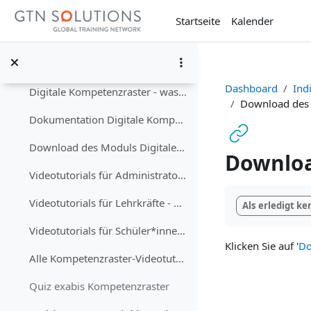
Zum Hauptinhalt
Alle ePortfolio-Videotutorials
Startseite
Kalender
Quiz exabis ePortfolio
exabis - Digitale Kompetenzraster
Einklappen
Dashboard
Ind
Digitale Kompetenzraster - was ist das?
Download des 
Dokumentation Digitale Kompetenzraster
Download des Moduls Digitale Kompetenzraster für Moodle
Downloa
Videotutorials für Administrator*innen - Grundlagen
Abschlussbedi
Videotutorials für Lehrkräfte - Grundlagen
Als erledigt k
Videotutorials für Schüler*innen - Grundlagen
Klicken Sie auf '
Do
Alle Kompetenzraster-Videotutorials
Quiz exabis Kompetenzraster