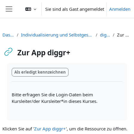
Zum Hauptinhalt
Sie sind als Gast angemeldet
Anmelden
Website-Übersicht
Dashboard
Individualisierung und Selbstgesteuertes Lernen digital unterstützen
diggr+ App
Zur App diggr+
Zur App diggr+
Abschlussbedingungen
Als erledigt kennzeichnen
Bitte erfragen Sie die Login-Daten beim
Kursleiter/der Kursleiter*in dieses Kurses.
Klicken Sie auf '
Zur App diggr+
', um die Ressource zu öffnen.