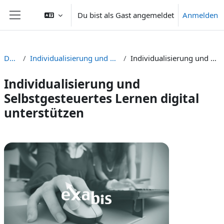
Zum Hauptinhalt
Du bist als Gast angemeldet
Anmelden
Website-Übersicht
Dashboard
Individualisierung und Selbstgesteuertes Lernen digital unterstützen
Individualisierung und Selbstgesteuertes Lernen digital unterstützen
Individualisierung und
Selbstgesteuertes Lernen digital
unterstützen
Abschnittsübersicht